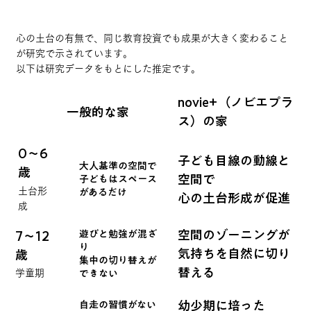
心の土台の有無で、同じ教育投資でも成果が大きく変わること
が研究で示されています。
以下は研究データをもとにした推定です。
novie+（ノビエプラ
一般的な家
ス）の家
0〜6
子ども目線の動線と
大人基準の空間で
歳
空間で
子どもはスペース
土台形
があるだけ
​心の土台形成が促進
成
空間のゾーニングが
遊びと勉強が混ざ
7〜12
り
気持ちを自然に切り
歳
集中の切り替えが
替える
学童期
できない
幼少期に培った
自走の習慣がない