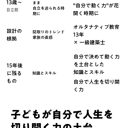
13歳〜
まま
"自分で動く力"が花
自立を迫られる時
自立期
開く時期に
期に
オルタナティブ教育
設計の
間取りのトレンド
13年
家族の直感
根拠
× 一級建築士
自分で決めて動く力
を土台とした
15年後
​知識とスキル
に残る
知識とスキル
もの
自分で人生を切り開
く力
子どもが自分で人生を
切り開く力の土台