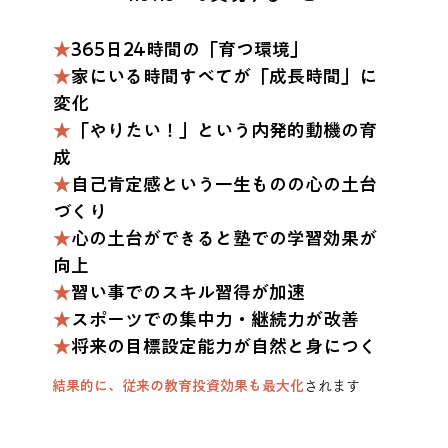
★
365日24時間の「育つ環境」
★
家にいる時間すべてが「成長時間」に
変化
★
「やりたい！」という内発的動機の育
成
★
自己肯定感という一生ものの心の土台
づくり
★
心の土台ができると塾での学習効果が
向上
★
習い事でのスキル習得が加速
★
スポーツでの集中力・継続力が改善
★
将来の目標設定能力が自然と身につく
結果的に、従来の教育投資効果も最大化
されます